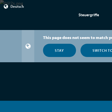
Deutsch
Steuergriffe
This page does not seem to match y
STAY
SWITCH T