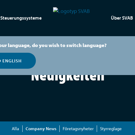
Steuerungssysteme
Über SVAB
our language, do you wish to switch language?
O ENGLISH
Neuigkeiten
Alla
Company News
Företagsnyheter
Styrreglage