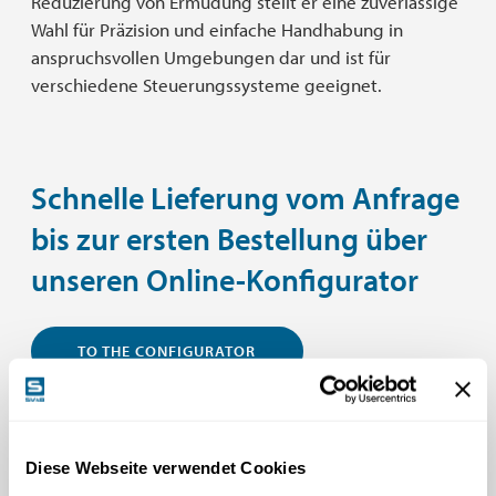
Reduzierung von Ermüdung stellt er eine zuverlässige
Wahl für Präzision und einfache Handhabung in
anspruchsvollen Umgebungen dar und ist für
verschiedene Steuerungssysteme geeignet.
Schnelle Lieferung vom Anfrage
bis zur ersten Bestellung über
unseren Online-Konfigurator
TO THE CONFIGURATOR
Der L8-Griff kann frei nach Komponentenplatzierung, Farbe,
Funktionalität und digitalen Schnittstellen zur Maschine
Diese Webseite verwendet Cookies
konfiguriert werden. Um den Prozess der steuerungssystem