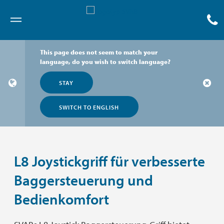
Meny
This page does not seem to match your
language, do you wish to switch language?
STAY
SWITCH TO ENGLISH
L8 Joystickgriff für verbesserte
Baggersteuerung und
Bedienkomfort