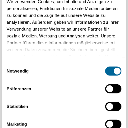
integration weiter zu optimieren, können Sie unseren Online-
Wir verwenden Cookies, um Inhalte und Anzeigen zu
Webkonfigurator nutzen, um Ihre eigene L8-Konfiguration
personalisieren, Funktionen für soziale Medien anbieten
einfach zu entwerfen und anzupassen. Dies gewährleistet eine
zu können und die Zugriffe auf unsere Website zu
schnelle Lieferung und bietet eine Plug and Play Lösung, die
analysieren. Außerdem geben wir Informationen zu Ihrer
perfekt auf Ihre Baggersteuerung-Anforderungen
Verwendung unserer Website an unsere Partner für
zugeschnitten ist.
soziale Medien, Werbung und Analysen weiter. Unsere
Partner führen diese Informationen möglicherweise mit
weiteren Daten zusammen, die Sie ihnen bereitgestellt
haben oder die sie im Rahmen Ihrer Nutzung der Dienste
gesammelt haben.
Einwilligungsauswahl
Notwendig
Präferenzen
Statistiken
Marketing