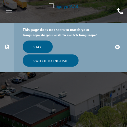
Meny
This page does not seem to match your
language, do you wish to switch language?
STAY
SWITCH TO ENGLISH