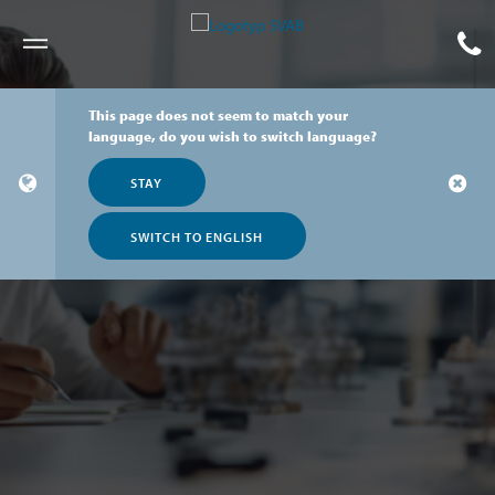
Meny
This page does not seem to match your
language, do you wish to switch language?
STAY
SWITCH TO ENGLISH